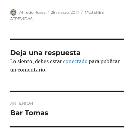
Autor
Publicado
Categorías
Alfredo Rosés
28 marzo, 2017
MUJERES
el
ATREVIDAS
Deja una respuesta
Lo siento, debes estar
conectado
para publicar
un comentario.
Navegación
ANTERIOR
de
Bar Tomas
Entrada
anterior:
entradas