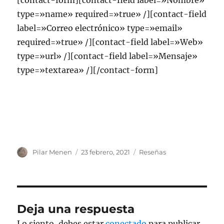
type=»name» required=»true» /][contact-field
label=»Correo electrónico» type=»email»
required=»true» /][contact-field label=»Web»
type=»url» /][contact-field label=»Mensaje»
type=»textarea» /][/contact-form]
Autor
Publicado
Categorías
Pilar Menen
23 febrero, 2021
Reseñas
el
Deja una respuesta
Lo siento, debes estar
conectado
para publicar