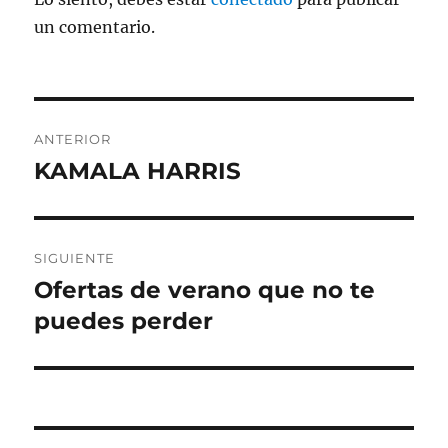
un comentario.
Navegación
ANTERIOR
de
KAMALA HARRIS
Entrada
anterior:
entradas
SIGUIENTE
Ofertas de verano que no te
Entrada
siguiente:
puedes perder