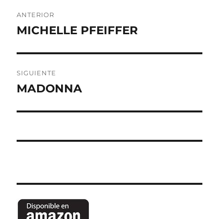
Navegación
ANTERIOR
de
MICHELLE PFEIFFER
Entrada
anterior:
entradas
SIGUIENTE
MADONNA
Entrada
siguiente: