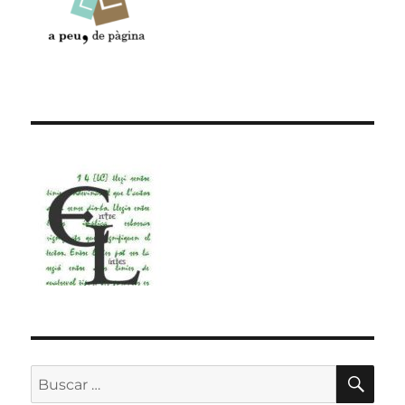
BU
Buscar
por: