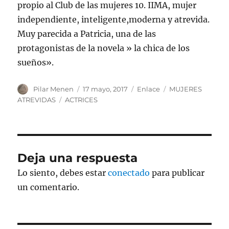
propio al Club de las mujeres 10. IIMA, mujer
independiente, inteligente,moderna y atrevida.
Muy parecida a Patricia, una de las
protagonistas de la novela » la chica de los
sueños».
Autor
Publicado
Formato
Categorías
Pilar Menen
17 mayo, 2017
Enlace
MUJERES
el
Etiquetas
ATREVIDAS
ACTRICES
Deja una respuesta
Lo siento, debes estar
conectado
para publicar
un comentario.