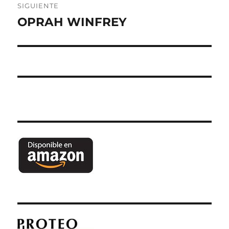
SIGUIENTE
OPRAH WINFREY
Entrada
siguiente: