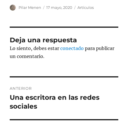
Autor
Publicado
Categorías
Pilar Menen
17 mayo, 2020
Artículos
el
Deja una respuesta
Lo siento, debes estar
conectado
para publicar
un comentario.
Navegación
ANTERIOR
de
Una escritora en las redes
Entrada
anterior:
sociales
entradas